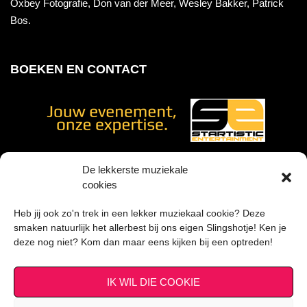
Oxbey Fotografie, Don van der Meer, Wesley Bakker, Patrick
Bos.
BOEKEN EN CONTACT
De lekkerste muziekale
cookies
Voor geluidstechniek werken wij samen met
Heb jij ook zo'n trek in een lekker muziekaal cookie? Deze
smaken natuurlijk het allerbest bij ons eigen Slingshotje! Ken je
deze nog niet? Kom dan maar eens kijken bij een optreden!
IK WIL DIE COOKIE