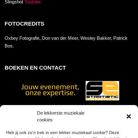
Slingshot
Youtube
FOTOCREDITS
Oxbey Fotografie, Don van der Meer, Wesley Bakker, Patrick
Bos.
BOEKEN EN CONTACT
De lekkerste muziekale
cookies
Voor geluidstechniek werken wij samen met
Heb jij ook zo'n trek in een lekker muziekaal cookie? Deze