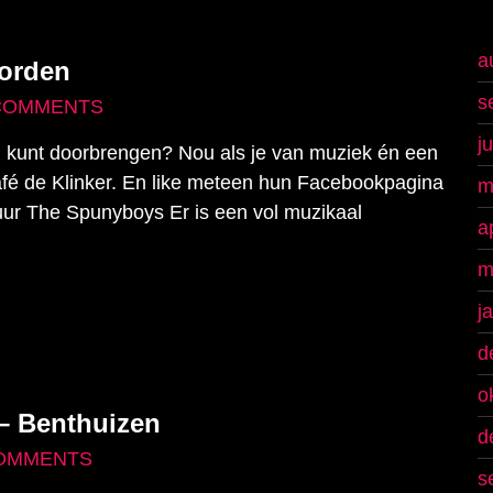
a
oorden
s
COMMENTS
j
ag kunt doorbrengen? Nou als je van muziek én een
 Café de Klinker. En like meteen hun Facebookpagina
m
ur The Spunyboys Er is een vol muzikaal
a
m
j
d
o
 – Benthuizen
d
OMMENTS
s