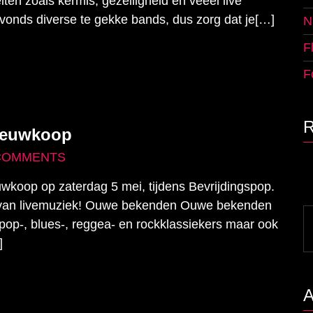
eiten zoals kermis, gezelligheid en vééél live
avonds diverse te gekke bands, dus zorg dat je[…]
N
F
F
Nieuwkoop
COMMENTS
uwkoop op zaterdag 5 mei, tijdens Bevrijdingspop.
dt van livemuziek! Ouwe bekenden Ouwe bekenden
S
pop-, blues-, reggea- en rockklassiekers maar ook
fo
]