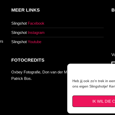
MEER LINKS
B
Slingshot
Facebook
Slingshot
Instagram
rs
Slingshot
Youtube
Vo
FOTOCREDITS
Oxbey Fotografie, Don van der Meer, Wesley Bakker,
Patrick Bos.
Heb jij ook zo'n trek in e
ons eigen Slingshotje! Ke
IK WIL DIE 