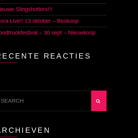
ieuwe Slingshotters!!!
lora Live!! 13 oktober – Boskoop
oodtruckfestival – 30 sept – Nieuwkoop
RECENTE REACTIES
earch
r:
ARCHIEVEN