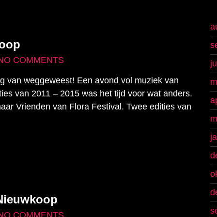
a
koop
s
NO COMMENTS
j
erug van weggeweest! Een avond vol muziek van
m
ities van 2011 – 2015 was het tijd voor wat anders.
a
ar Vrienden van Flora Festival. Twee edities van
m
j
d
o
d
 Nieuwkoop
s
NO COMMENTS