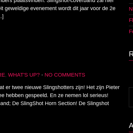
nders plaatsvinden. Slingshot-coverband zal hier
it geweldige evenement wordt dit jaar voor de 2e
N
…]
F
F
RE
,
WHAT'S UP?
•
NO COMMENTS
at er twee nieuwe Slingshotters zijn! Het zijn Pieter
S
mee hebben gespeeld. En ze nemen lol serieus!
fo
and; De SlingShot Horn Section! De Slingshot