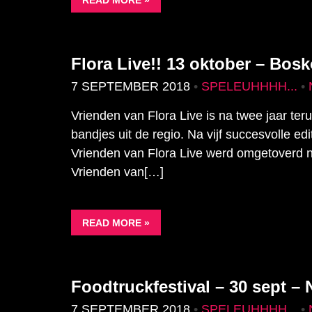
READ MORE »
Flora Live!! 13 oktober – Bos
7 SEPTEMBER 2018
•
SPELEUHHHH...
•
Vrienden van Flora Live is na twee jaar t
bandjes uit de regio. Na vijf succesvolle ed
Vrienden van Flora Live werd omgetoverd na
Vrienden van[…]
READ MORE »
Foodtruckfestival – 30 sept –
7 SEPTEMBER 2018
•
SPELEUHHHH...
•