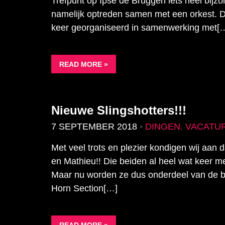
Trefpunt op Ipse de Bruggen iets heel bijzo
namelijk optreden samen met een orkest. D
keer georganiseerd in samenwerking met[
READ MORE »
Nieuwe Slingshotters!!!
7 SEPTEMBER 2018
•
DINGEN
,
VACATU
Met veel trots en plezier kondigen wij aan d
en Mathieu!! Die beiden al heel wat keer 
Maar nu worden ze dus onderdeel van de b
Horn Section[…]