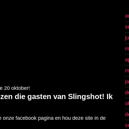
a
s
j
m
a
m
j
e 20 oktober!
d
en die gasten van Slingshot! Ik
o
d
e onze facebook pagina en hou deze site in de
s