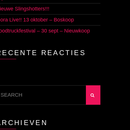
ieuwe Slingshotters!!!
lora Live!! 13 oktober – Boskoop
oodtruckfestival – 30 sept – Nieuwkoop
RECENTE REACTIES
earch
r:
ARCHIEVEN