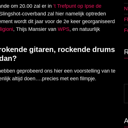
ande om 20.00 zal er in
’t Trefpunt op Ipse de
N
 Slingshot-coverband zal hier namelijk optreden
F
ment wordt dit jaar voor de 2e keer georganiseerd
ligioni
, Thijs Mansier van
WPS
, en natuurlijk
F
 rokende gitaren, rockende drums
 dan?
t hebben geprobeerd ons hier een voorstelling van te
lijk altijd doen….precies met een filmpje.
S
fo