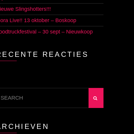
ieuwe Slingshotters!!!
lora Live!! 13 oktober – Boskoop
oodtruckfestival – 30 sept – Nieuwkoop
RECENTE REACTIES
earch
r:
ARCHIEVEN