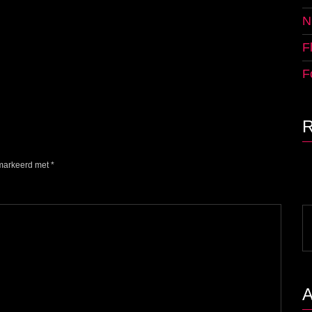
N
F
F
emarkeerd met
*
S
fo