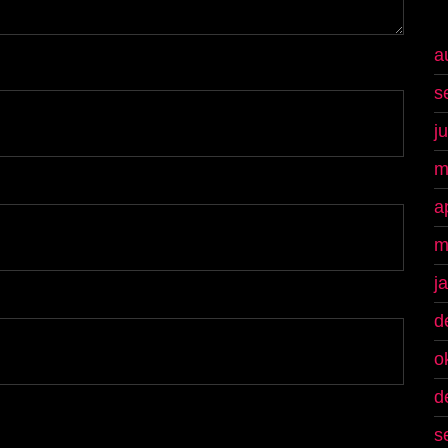
a
s
j
m
a
m
j
d
o
d
s