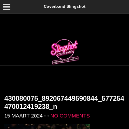
Coverband Slingshot
430080075_892067449590844_577254
470012419238_n
15 MAART 2024
• •
NO COMMENTS