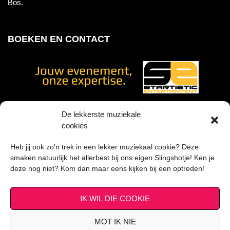
Bos.
BOEKEN EN CONTACT
De lekkerste muziekale
cookies
Voor geluidstechniek werken wij samen met
Heb jij ook zo'n trek in een lekker muziekaal cookie? Deze
smaken natuurlijk het allerbest bij ons eigen Slingshotje! Ken je
deze nog niet? Kom dan maar eens kijken bij een optreden!
IK WIL DIE COOKIE
MOT IK NIE