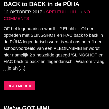
BACK to BACK in de PÛHA
12 OKTOBER 2017
•
SPELEUHHHH...
•
NO
COMMENTS
OF het legendarisch wordt…? Ehhhh… Of een
optreden met SLINGSHOT en HAC back to back in
de PÛHA legendarisch wordt is wat ons betreft een
schoolvoorbeeld van een PLEONASME! Er wordt
hier namelijk 2 x hetzelfde gezegd ‘SLINGSHOT en
HAC back to back’ en ‘legendarisch’. Waarom vraag
jij je af?[…]
READ MORE »
We’ve GOT HIM!