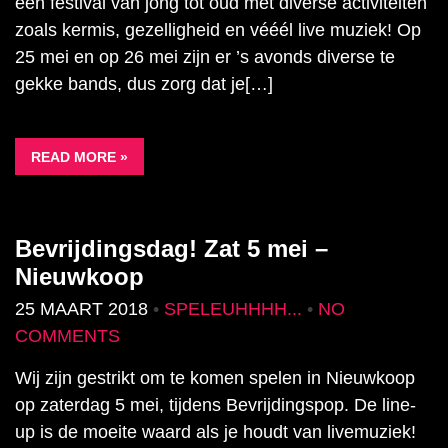
een festival van jong tot oud met diverse activiteiten
zoals kermis, gezelligheid en vééél live muziek! Op
25 mei en op 26 mei zijn er ’s avonds diverse te
gekke bands, dus zorg dat je[…]
READ MORE »
Bevrijdingsdag! Zat 5 mei –
Nieuwkoop
25 MAART 2018
•
SPELEUHHHH...
•
NO
COMMENTS
Wij zijn gestrikt om te komen spelen in Nieuwkoop
op zaterdag 5 mei, tijdens Bevrijdingspop. De line-
up is de moeite waard als je houdt van livemuziek!